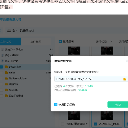
保存恢复的文件：保存位置需保存在非丢失文件的磁盘，比如这个文件是C盘
在D盘。