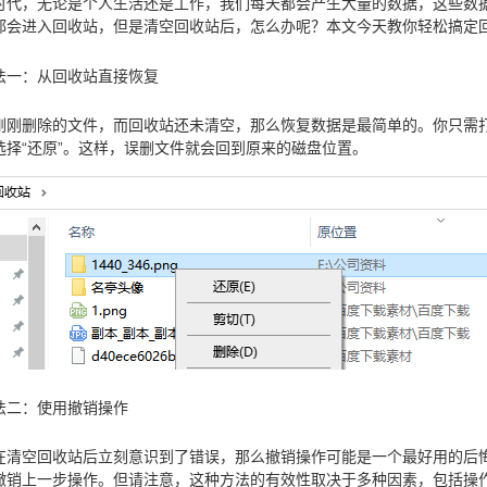
时代，无论是个人生活还是工作，我们每天都会产生大量的数据，这些数
都会进入回收站，但是清空回收站后，怎么办呢？本文今天教你轻松搞定
法一：从回收站直接恢复
刚刚删除的文件，而回收站还未清空，那么恢复数据是最简单的。你只需
选择“还原”。这样，误删文件就会回到原来的磁盘位置。
法二：使用撤销操作
在清空回收站后立刻意识到了错误，那么撤销操作可能是一个最好用的后悔药
以撤销上一步操作。但请注意，这种方法的有效性取决于多种因素，包括操