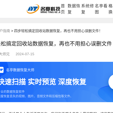
首
数据恢
系统修
名亭看
格
DLL修复中心
电脑数据恢复
格式化数据
页
复
复
图
换
户指南
>
四步轻松搞定回收站数据恢复，再也不用担心误删文件！
轻松搞定回收站数据恢复，再也不用担心误删文件
大师兄
2024-07-15
名亭数据恢复大师
快速扫描 实时预览 深度恢复
专业的数据恢复软件
深度恢复丢失的视频、图片、音频文件和压缩包等文件、