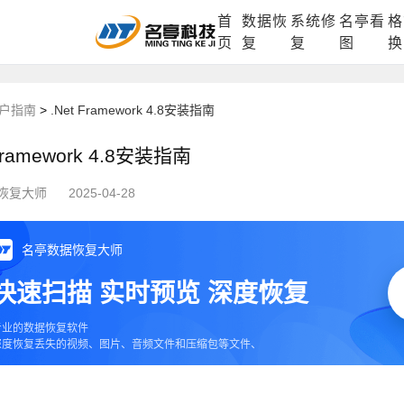
首
数据恢
系统修
名亭看
格
DLL修复中心
电脑数据恢复
格式化数据
页
复
复
图
换
户指南
>
.Net Framework 4.8安装指南
 Framework 4.8安装指南
恢复大师
2025-04-28
名亭数据恢复大师
快速扫描 实时预览 深度恢复
专业的数据恢复软件
深度恢复丢失的视频、图片、音频文件和压缩包等文件、