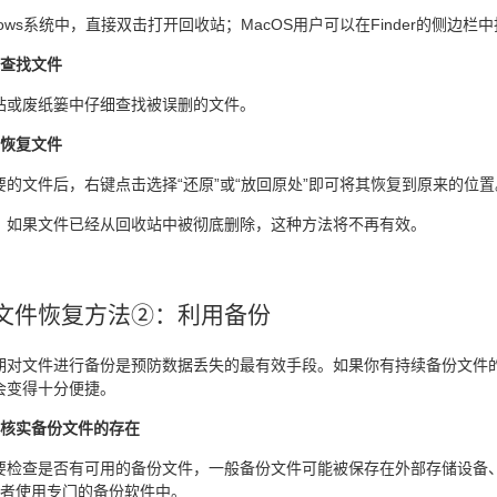
dows系统中，直接双击打开回收站；MacOS用户可以在Finder的侧边栏中
：查找文件
站或废纸篓中仔细查找被误删的文件。
：恢复文件
要的文件后，右键点击选择“还原”或“放回原处”即可将其恢复到原来的位置
，如果文件已经从回收站中被彻底删除，这种方法将不再有效。
文件恢复方法②：利用备份
期对文件进行备份是预防数据丢失的最有效手段。如果你有持续备份文件
会变得十分便捷。
：核实备份文件的存在
要检查是否有可用的备份文件，一般备份文件可能被保存在外部存储设备、云
或者使用专门的备份软件中。