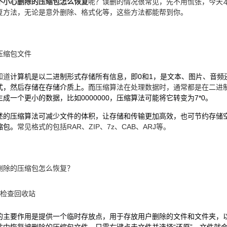
不小心删除的压缩包怎么恢复
呢？误删的情况很常见，先不用慌张，今天
复方法，无论是意外删除、格式化等，这些方法都能帮到你。
压缩包文件
知道
计算机是以二进制形式存储所有信息，即0和1，是文本、图片、音频
式，然后存储在存储介质上。而
压缩算法在处理数据时，通常都是在二进
生成一个更小的数据，比如0000000，压缩算法可能将它转变为7*0。
述的压缩算法可减少文件的体积，让存储和传输更加高效，也可节约存储
缩包。
常见格式的包括RAR、ZIP、7z、CAB、ARJ等。
删除的压缩包怎么恢复？
：检查回收站
的主要作用是提供一个临时存放点，用于存放用户删除的文件和文件夹，