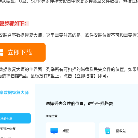
持从硬盘、U盘、SD卡等多种存储设备中恢复多种类型文件数据，包括压
复步骤如下：
载安装名亭数据恢复大师，这里需要注意的是，软件安装位置不可和需要恢
亭数据恢复大师的主界面上列举所有可扫描的磁盘及丢失文件的位置，如果
面选择扫描E盘。鼠标放在E盘上，点击【立即扫描】即可。