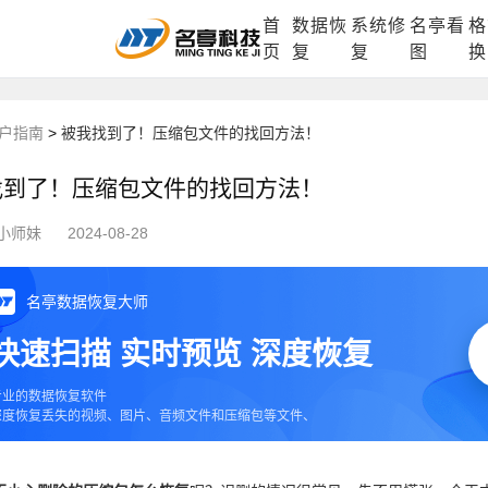
首
数据恢
系统修
名亭看
格
DLL修复中心
电脑数据恢复
格式化数据
页
复
复
图
换
户指南
>
被我找到了！压缩包文件的找回方法！
找到了！压缩包文件的找回方法！
小师妹
2024-08-28
名亭数据恢复大师
快速扫描 实时预览 深度恢复
专业的数据恢复软件
深度恢复丢失的视频、图片、音频文件和压缩包等文件、