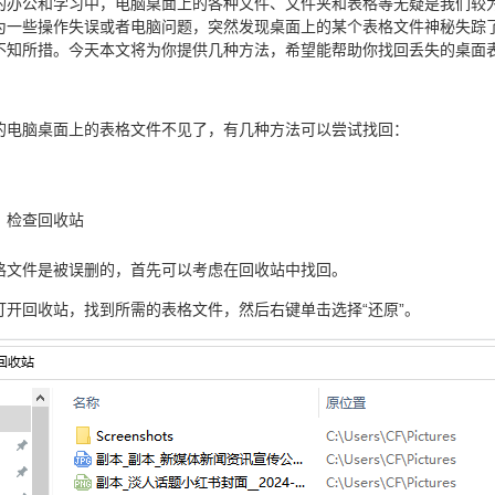
的办公和学习中，电脑桌面上的各种文件、文件夹和表格等无疑是我们较
为一些操作失误或者电脑问题，突然发现桌面上的某个表格文件神秘失踪
不知所措。今天本文将为你提供几种方法，希望能帮助你找回丢失的桌面
的电脑桌面上的表格文件不见了，有几种方法可以尝试找回：
、检查回收站
格文件是被误删的，首先可以考虑在回收站中找回。
打开回收站，找到所需的表格文件，然后右键单击选择“还原”。