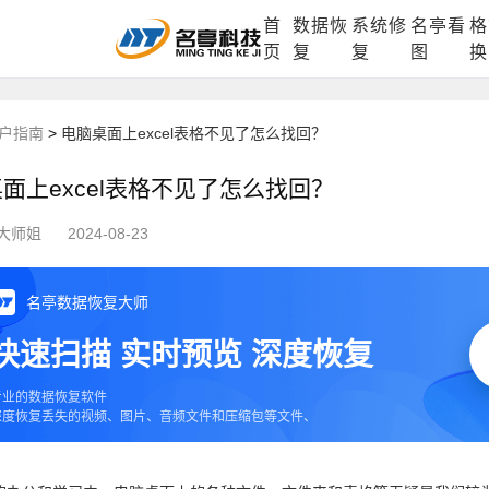
首
数据恢
系统修
名亭看
格
DLL修复中心
电脑数据恢复
格式化数据
页
复
复
图
换
户指南
>
电脑桌面上excel表格不见了怎么找回？
面上excel表格不见了怎么找回？
大师姐
2024-08-23
名亭数据恢复大师
快速扫描 实时预览 深度恢复
专业的数据恢复软件
深度恢复丢失的视频、图片、音频文件和压缩包等文件、