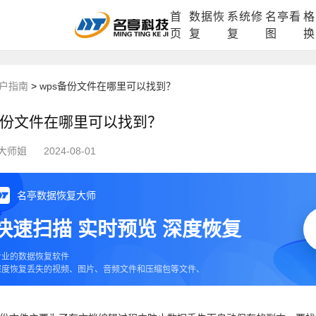
首
数据恢
系统修
名亭看
格
DLL修复中心
电脑数据恢复
格式化数据
页
复
复
图
换
户指南
>
wps备份文件在哪里可以找到？
备份文件在哪里可以找到？
大师姐
2024-08-01
名亭数据恢复大师
快速扫描 实时预览 深度恢复
专业的数据恢复软件
深度恢复丢失的视频、图片、音频文件和压缩包等文件、