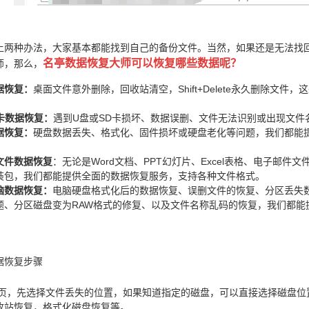
上两种办法，大家基本都能找到自己的备份文件。当然，如果还是无法找
名亭数据恢复大师可以恢复哪些数据呢？
师，那么，
据恢复：
桌面文件意外删除，回收站清空，Shift+Delete永久删除文
D卡数据恢复：
遇到U盘或SD卡损坏、数据误删、文件无法识别或出现文件
据恢复：
硬盘数据丢失、格式化、固件损坏或硬盘老化等问题，我们都能
。
文件数据恢复
：无论是Word文档、PPT幻灯片、Excel表格、电子邮件
装包，我们都能提供全面的数据恢复服务，支持各种文件格式。
脑数据恢复：
电脑硬盘格式化后的数据恢复、误删文件的恢复、分区丢失
题、分区磁盘变为RAW格式的修复、以及文件名称乱码的恢复，我们都能
据恢复步骤
首页，先选择文件丢失的位置，如果知道指定的磁盘，可以直接选择磁盘位
收站恢复，格式化磁盘恢复等。