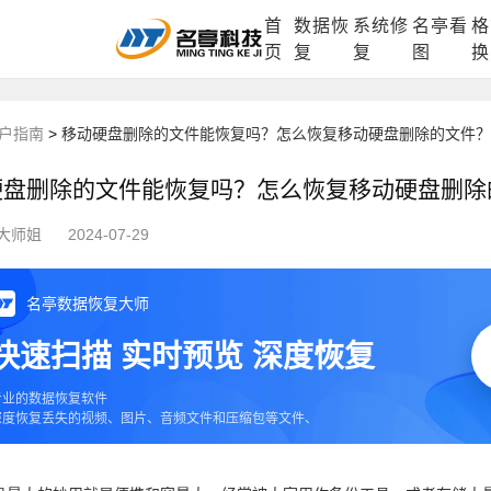
首
数据恢
系统修
名亭看
格
DLL修复中心
电脑数据恢复
格式化数据
页
复
复
图
换
户指南
>
移动硬盘删除的文件能恢复吗？怎么恢复移动硬盘删除的文件？
硬盘删除的文件能恢复吗？怎么恢复移动硬盘删除
大师姐
2024-07-29
名亭数据恢复大师
快速扫描 实时预览 深度恢复
专业的数据恢复软件
深度恢复丢失的视频、图片、音频文件和压缩包等文件、