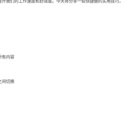
提升我们的工作速度和舒适度。今天将分享一些快捷键的实用技巧，
所有内容
之间切换