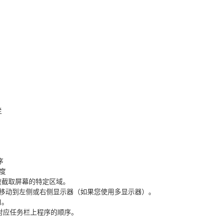
栏
序
度
速截取屏幕的特定区域。
移动到左侧或右侧显示器（如果您使用多显示器）。
口。
对应任务栏上程序的顺序。