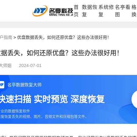
首
数据恢
系统修
名亭看
格
DLL修复中心
电脑数据恢复
格式化数据
页
复
复
图
换
户指南
>
优盘数据丢失，如何还原优盘？这些办法很好用！
数据丢失，如何还原优盘？这些办法很好用！
大师姐
2024-07-01
名亭数据恢复大师
快速扫描 实时预览 深度恢复
专业的数据恢复软件
深度恢复丢失的视频、图片、音频文件和压缩包等文件、