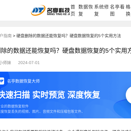
首
数据恢
系统修
名亭看
格
DLL修复中心
电脑数据恢复
格式化数据
页
复
复
图
换
户指南
>
硬盘删除的数据还能恢复吗？硬盘数据恢复的5个实用方法
删除的数据还能恢复吗？硬盘数据恢复的5个实用
小师妹
2024-07-01
名亭数据恢复大师
快速扫描 实时预览 深度恢复
专业的数据恢复软件
深度恢复丢失的视频、图片、音频文件和压缩包等文件、