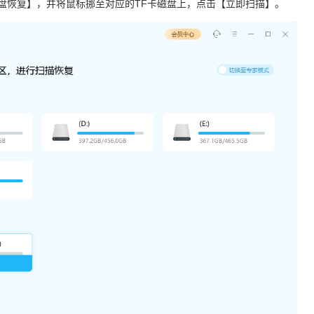
盘恢复】，并将鼠标挪至对应的TF卡磁盘上，点击【立即扫描】。