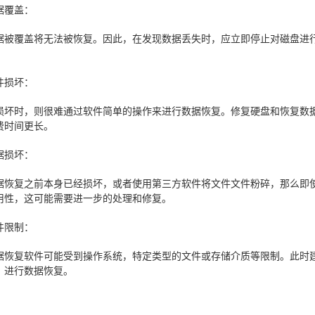
据覆盖：
据被覆盖将无法被恢复。因此，在发现数据丢失时，应立即停止对磁盘进
件损坏：
损坏时，则很难通过软件简单的操作来进行数据恢复。修复硬盘和恢复数
费时间更长。
据损坏：
据恢复之前本身已经损坏，或者使用第三方软件将文件文件粉碎，那么即
用性，这可能需要进一步的处理和修复。
件限制：
据恢复软件可能受到操作系统，特定类型的文件或存储介质等限制。此时
）进行数据恢复。