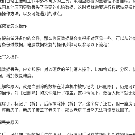
我们日常生活和工作中必不可少的工具，电脑里数据的重要性不言而喻。
或因其他原因导致丢失了重要的电脑数据，这时候就需要进行数据恢复操
确操作方法，以及可能遇到的难点。
据恢复怎么操作
有提前做好备份的文件，那么恢复数据将会变得相对容易一些。可以从外
有备份过数据，电脑数据恢复的操作步骤可以参考以下流程：
止写入操作
现数据丢失，应立即停止对该硬盘的任何写入操作，比如格式化、分区、
据，增加恢复难度。
点解释原因，就是当删除的数据在计算机中被标记为【已删除】，仍是可
的操作，对【已删除】的文件进行了覆盖，这种情况下，数据大概率就无
座房子，标记了【拆】，后续擦除掉【拆】字，这个房子还在，但一座房
一座新房子，新房子覆盖了老房子，那么老房子当然无法再恢复找回了。
解丢失原因
失后，可仔细了解数据丢失的原因，了解原因后可有效帮助判断选择哪一