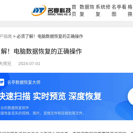
首
数据恢
系统修
名亭看
格
DLL修复中心
电脑数据恢复
格式化数据
页
复
复
图
换
户指南
>
必须了解！电脑数据恢复的正确操作
了解！电脑数据恢复的正确操作
大师兄
2024-07-01
名亭数据恢复大师
快速扫描 实时预览 深度恢复
专业的数据恢复软件
深度恢复丢失的视频、图片、音频文件和压缩包等文件、