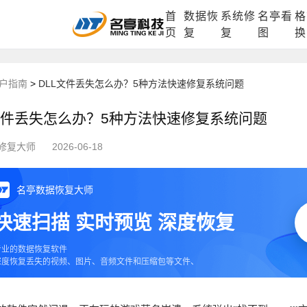
首
数据恢
系统修
名亭看
格
DLL修复中心
电脑数据恢复
格式化数据
页
复
复
图
换
户指南
>
DLL文件丢失怎么办？5种方法快速修复系统问题
文件丢失怎么办？5种方法快速修复系统问题
修复大师
2026-06-18
名亭数据恢复大师
快速扫描 实时预览 深度恢复
专业的数据恢复软件
深度恢复丢失的视频、图片、音频文件和压缩包等文件、