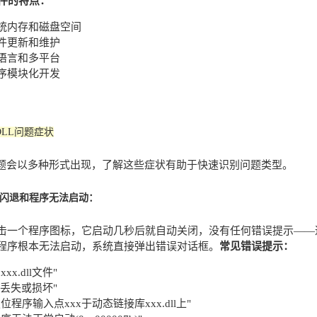
文件的特点：
统内存和磁盘空间
件更新和维护
语言和多平台
序模块化开发
DLL问题症状
问题会以多种形式出现，了解这些症状有助于快速识别问题类型。
件闪退和程序无法启动：
击一个程序图标，它启动几秒后就自动关闭，没有任何错误提示——
程序根本无法启动，系统直接弹出错误对话框。
常见错误提示：
xx.dll文件"
dll丢失或损坏"
位程序输入点xxx于动态链接库xxx.dll上"