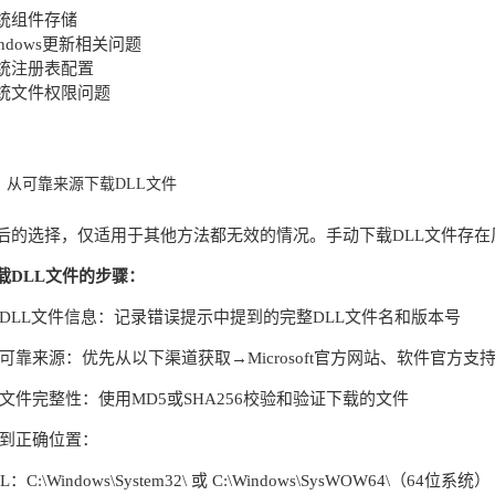
统组件存储
ndows更新相关问题
统注册表配置
统文件权限问题
：从可靠来源下载DLL文件
后的选择，仅适用于其他方法都无效的情况。手动下载DLL文件存在
载DLL文件的步骤：
认DLL文件信息：记录错误提示中提到的完整DLL文件名和版本号
择可靠来源：优先从以下渠道获取→Microsoft官方网站、软件官方支
证文件完整性：使用MD5或SHA256校验和验证下载的文件
置到正确位置：
：C:\Windows\System32\ 或 C:\Windows\SysWOW64\（64位系统）