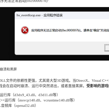
序无法正常启动(0xc000007b)"
戏崩溃和黑屏
LL文件的依赖性更强，尤其是大型3D游戏。当DirectX、Visual 
戏会在启动时崩溃、运行中突然退出，或者直接黑屏。
受影响的游戏
tX运行库（d3dx9_43.dll、d3d11.dll等）
 C++运行库（msvcp140.dll、vcruntime140.dll等）
L音频库（openal32.dll）