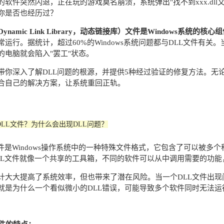
的软件突然闪退，正在玩的游戏莫名崩溃，系统弹出"找不到xxx.dl
你是否也经历过？
Dynamic Link Library，动态链接库）文件是Windows系统的核心
常运行。据统计，超过60%的Windows系统问题都与DLL文件有关
的电脑就会陷入"罢工"状态。
带你深入了解DLL问题的根源，并提供5种经过验证的修复方法。无
合自己的解决方案，让系统重回正轨。
DLL文件？为什么会出现DLL问题？
文件是Windows操作系统中的一种特殊文件格式，它包含了可以被多
LL文件就像一个共享的工具箱，不同的软件可以从中调用需要的功
计大大提高了系统效率，但也带来了潜在风险。当一个DLL文件出
就是为什么一个看似微小的DLL错误，可能导致多个软件同时无法运